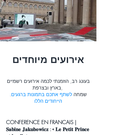
אירועים מיוחדים
בעונג רב, הוזמנתי לכמה אירועים רשמיים
בארץ ובצרפת,
.שמחה
לשתף אתכם בתמונות ברגעים
הייחודים הללו
CONFERENCE EN FRANCAIS |
𝐒𝐚𝐛𝐢𝐧𝐞 𝐉𝐚𝐤𝐮𝐛𝐨𝐰𝐢𝐜𝐳 : « 𝐋𝐞 𝐏𝐞𝐭𝐢𝐭 𝐏𝐫𝐢𝐧𝐜𝐞