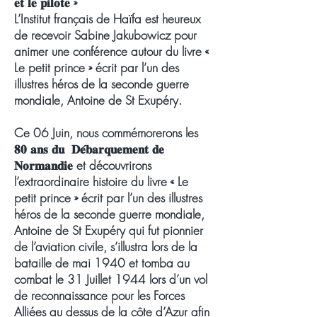
𝐞𝐭 𝐥𝐞 𝐩𝐢𝐥𝐨𝐭𝐞 »
L’Institut français de Haïfa est heureux
de recevoir Sabine Jakubowicz pour
animer une conférence autour du livre «
Le petit prince » écrit par l’un des
illustres héros de la seconde guerre
mondiale, Antoine de St Exupéry.
Ce 06 Juin, nous commémorerons les
𝟖𝟎 𝐚𝐧𝐬 𝐝𝐮 𝐃𝐞́𝐛𝐚𝐫𝐪𝐮𝐞𝐦𝐞𝐧𝐭 𝐝𝐞
𝐍𝐨𝐫𝐦𝐚𝐧𝐝𝐢𝐞 et découvrirons
l’extraordinaire histoire du livre « Le
petit prince » écrit par l’un des illustres
héros de la seconde guerre mondiale,
Antoine de St Exupéry qui fut pionnier
de l’aviation civile, s’illustra lors de la
bataille de mai 1940 et tomba au
combat le 31 Juillet 1944 lors d’un vol
de reconnaissance pour les Forces
Alliées au dessus de la côte d’Azur afin