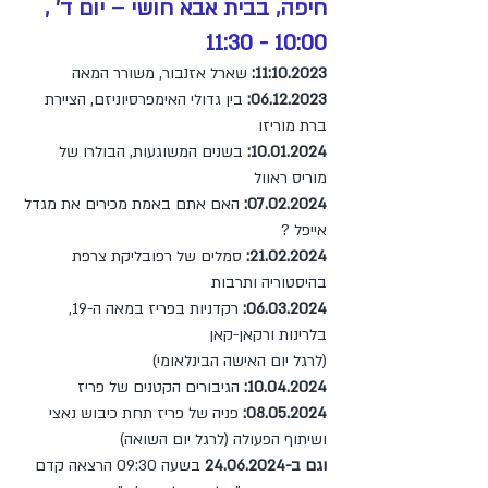
חיפה, בבית אבא חושי – יום ד' ,
10:00 - 11:30
11:10.2023:
שארל אזנבור, משורר המאה
06.12.2023
:
בין גדולי האימפרסיוניזם, הציירת
ברת מוריזו
10.01.2024
:
בשנים המשוגעות, הבולרו של
מוריס ראוול
07.02.2024
:
האם אתם באמת מכירים את מגדל
אייפל ?
21.02.2024
:
סמלים של רפובליקת צרפת
בהיסטוריה ותרבות
06.03.2024
:
רקדניות בפריז במאה ה-19,
בלרינות ורקאן-קאן
(לרגל יום האישה הבינלאומי)
10.04.2024
:
הגיבורים הקטנים של פריז
08.05.2024
:
פניה של פריז תחת כיבוש נאצי
ושיתוף הפעולה (לרגל יום השואה)
וגם ב-24.06.2024
בשעה 09:30 הרצאה קדם