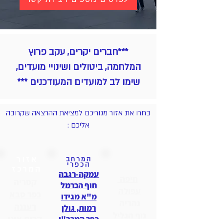
***חברים יקרים, עקב פרוץ
המלחמה, ביטולים ושינויי מועדים,
שימו לב למועדים המעודכנים ***
בחרו את אזור מגוריכם למציאת ההרצאה שקרובה
אליכם :
אזור
אזור
המרחב
הכפרי
הצפון
המרכז
עמקה-רגבה
חיפה
קסריה
חוף הכרמל
עפולה
כפר סבא
מ"א מגידו
נהריה
רעננה
רמות, גולן
נוף הגליל
קרית אונו