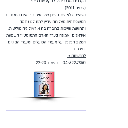
הקרנת הסרט "שלגי הקילימנדג'רו"
(צרפת 2011)
השאיפה לאושר בעידן של משבר - האם המסגרת
המשפחתית מצליחה עדיין לתת לנו נחמה
ותחושת שייכות בחברה בה אידאולוגיה פוליטית,
אידאלים ואמונה בערך האדם התמוטטו? השפעת
המצב הכלכלי על מעמד הפועלים ומעמד הביניים
בצרפת.
להרשמה >
04-822.7850 בעמוד 22-23