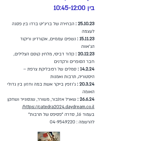
בין 10:45-12:00
25.10.23 :
הבחירה של בריג'יט ברדו בין פסגה
לעצמה
15.11.23 :
נשפים עממיים, אקורדיון וריקוד
הג'אווה
20.12.23 :
קלוד דביסי, מלחין קוסם הצלילים,
חבר הסופרים ורקדנים
14.2.24 :
סמלים של רפובליקת צרפת –
היסטוריה, תרבות ואמנות
20.3.24 :
ג'וזפין בייקר אשת במה וחזון בין גדולי
האומה
26.6.24 :
שארל אזנבור, משורר, שנסונייר ושחקן
https://catedra2024.daydream.co.il/
בעמוד 16, סדרה "פסיפס של תרבות"
להרשמה :
04-9549220