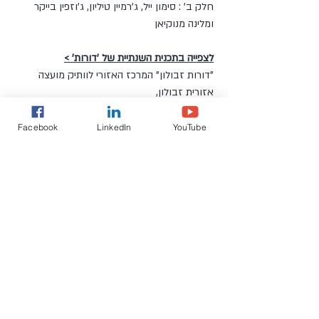
חלק ב' : סימון ייל, ג'רמיין
טיליון, ג'וזפין בייקר
ומלינה מנוקיאן
לצפייה בתכנית השנתיית של 'דורות' >
"דורות זבולון" המרכז האזורי לוותיק מועצה
אזורית זבולון,
כפר המכבי - טלפון: 04-8478124
Facebook
LinkedIn
YouTube
כפר תבור, הקתדרה "מועדון אביב"
– יום ה' בין 11:30 ל-13:00