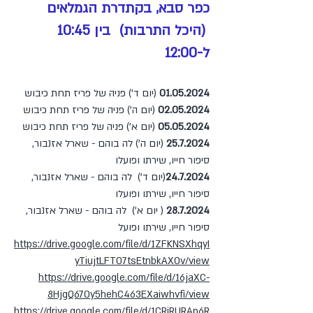
כפר סבא, בקתדרת הגמלאים
(היכל התרבות) בין 10:45
ל-
12:00
01.05.2024
(יום ד') פניה של פריז תחת כיבוש
02.05.2024
(יום ה') פניה של פריז תחת כיבוש
05.05.2024
(יום א') פניה של פריז תחת כיבוש
7.2024
25.
(יום ה') לה בוהם - שארל אזנבור,
סיפור חייו, שירתו ופועלו
24.7.2024
(יום ד') לה בוהם - שארל אזנבור,
סיפור חייו, שירתו ופועלו
28.7.2024
( יום א') לה בוהם - שארל אזנבור,
סיפור חייו, שירתו ופועל
https://drive.google.com/file/d/1ZFKNSXhqyI
yTiujtLFT07tsEtnbkAXOv/view
https://drive.google.com/file/d/16jaXC-
8HjgQ670y5hehC463EXaiwhvfi/view
https://drive.google.com/file/d/1CRiRURAp6R