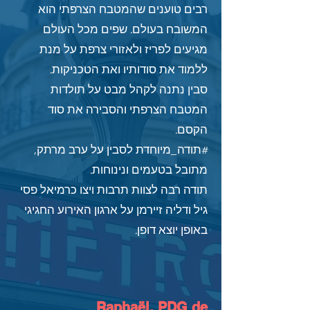
רבים טוענים שהמטבח הצרפתי הוא
המשובח בעולם. שפים מכל העולם
מגיעים לפריז ולאזורי צרפת על מנת
ללמוד את סודותיו ואת הטכניקות.
סבין נתנה לקהל מבט על תולדות
המטבח הצרפתי והסבירה את סוד
הקסם.
#תודה_מיוחדת לסבין על ערב מרתק,
מתובל בטעמים ונינוחות.
תודה רבה לצוות תרבות ויצו כרמיאל פסי
גיל ודליה זיירמן על ארגון האירוע החגיגי
באופן יוצא דופן.
Raphaël, PDG de