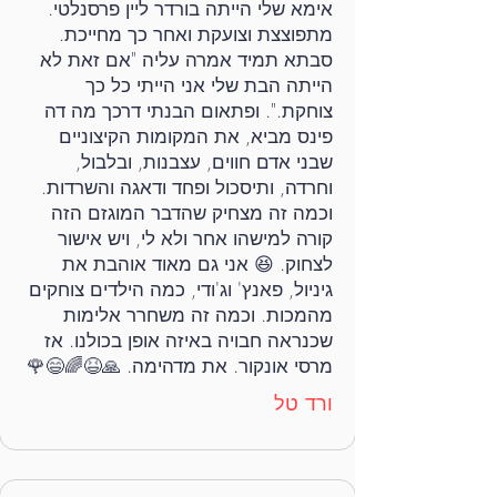
אימא שלי הייתה בורדר ליין פרסנלטי.
מתפוצצת וצועקת ואחר כך מחייכת.
סבתא תמיד אמרה עליה "אם זאת לא
הייתה הבת שלי אני הייתי כל כך
צוחקת.". ופתאום הבנתי דרכך מה דה
פינס מביא, את המקומות הקיצוניים
שבני אדם חווים, עצבנות, ובלבול,
וחרדה, ותיסכול ופחד ודאגה והשרדות.
וכמה זה מצחיק שהדבר המוגזם הזה
קורה למישהו אחר ולא לי, ויש אישור
לצחוק. 😆 אני גם מאוד אוהבת את
גיניול, פאנץ' וג'ודי, כמה הילדים צוחקים
מהמכות. וכמה זה משחרר אלימות
שכנראה חבויה באיזה אופן בכולנו. אז
מרסי אונקור. את מדהימה. 🙏😆🌈😄🌹
ורד טל