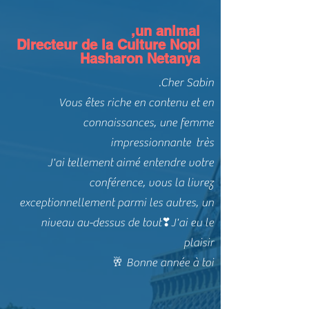
un animal,
Directeur de la Culture Nopi
Hasharon Netanya
Cher Sabin.
Vous êtes riche en contenu et en
connaissances, une femme
impressionnante très
J'ai tellement aimé entendre votre
conférence, vous la livrez
exceptionnellement parmi les autres, un
niveau au-dessus de tout❣J'ai eu le
plaisir
Bonne année à toi 🥂