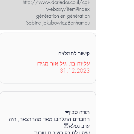
http://www.dorledor.co.il/cgi-
webaxy/item?index
génération en génération
Sabine Jakubowicz-Benhamou
קישור להמלצה
עליזה בז, גיל אור מגידו
31.12.2023
תודה סבין❤
החברים התלהבו מאד מההרצאה, היה
ערב נפלא😇
שיהיו לנו רק בשורות טובות