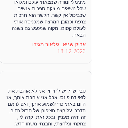
מינימלי ומודה שמצאתי עולם ומלואו
שלל נושאים מוזיקה ספרות אנשים
שכביכול אין קשר. הקשר הוא תרבות
צרפת וכמובן המרצה שמכניסה אותי
לעולם קסום. מקוה שניפגש גם בשנה
הבאה.
אריק שגיא, גילאור מגידו
18.12.2023
סבין שרי. יש לי וידוי. אני לא אוהבת את
לואי דה פינס. אבל אני אוהבת אותך,.אז
היום באתי כדי לשמוע אותך, ואפילו אם
תדברי על קצה הציפורן של חתול רחוב,
זה יהיה מעניין. ובכל זאת, קרה לי ,
צחקתי ונלחצתי, והבנתי משהו חדש.