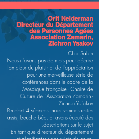
Orit Neiderman
Directeur du Département
des Personnes Agées
Association Zamarin,
Zichron Yaakov
Cher Sabin,
Nous n'avons pas de mots pour décrire
l'ampleur du plaisir et de l'appréciation
pour une merveilleuse série de
conférences dans le cadre de la
Mosaïque Française - Chaire de
Culture de l'Association Zamarin -
Zichron Ya'akov.
Pendant 4 séances, nous sommes restés
assis, bouche bée, et avons écouté des
descriptions sur le sujet.
En tant que directeur du département
et planificateur des sujets de cours,