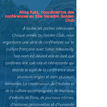
Aliza Katz, coordinatrice des
conférences au Kfar Varadim Golden
Club
À toutes les parties intéressées.
Chaque année, au Golden Club, nous
organisons une série de conférences sur la
culture française avec Sabin Yakovovitz.
Son nom est devant elle en tant que
conférencière spéciale et intéressante qui
aborde le sujet de la conférence sous
plusieurs angles et dans plusieurs
domaines. La combinaison de l'histoire et
de la culture accompagnées de musique,
d'extraits de films, de journaux intimes,
d'histoires personnelles et d'humanité