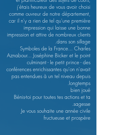
j'étais heureux de vous avoir choisi
comme ouvreur de notre département,
car il n'y a rien de tel qu'une première
impression qui laisse une bonne
impression et attire de nombreux clients
dans son sillage.
Symboles de la France... Charles
Aznabour... Joséphine Bicker et le point
culminant - le petit prince - des
conférences enrichissantes qu'on n'avait
pas entendues à un tel niveau depuis
longtemps.
bien joué
Bénis-toi pour toutes tes actions et ta
sagesse.
Je vous souhaite une année civile
fructueuse et prospère