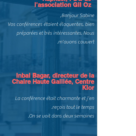
l'association Gil Oz
Bonjour Sabine,
Vos conférences étaient éloquentes, bien
préparées et très intéressantes. Nous
m'avons couvert.
Inbal Bagar, directeur de la
Chaire Haute Galilée, Centre
Klor
La conférence était charmante et j'en
reçois tout le temps.
On se voit dans deux semaines.