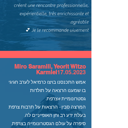
créent une rencontre professionnelle,
expérientielle, très enrichissante et
agréable.
Je le recommande vivement 💕
Miro Saramili, Yeorit Witzo
Karmiel
17.05.2023
אמש התכנסנו בויצו כרמיאל לערב חגיגי
בו שמענו הרצאה על תולדות
גסטרונומיית #צרפת.
המרצה סבין - הרצאות על תרבות צרפת
בעלת ידע רב וחן האופייניים לה.
סיפרה על עולם הגסטרונומייה בצרפת.