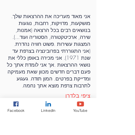
אני מאוד מעריכה את ההרצאות שלך.
מושקעות, מדויקות, רחבות, נוגעות
בנושאים רבים בכל הרצאה (אמנות,
שירה, ארכיטקטורה, הסטוריה ועוד...).
המצגות עשירות .פשוט חוויה נהדרת.
(אני התגוררתי בפרובינציה בצרפת עד
שנת 1971). אני מכירה באופן כללי את
נושאי ההרצאות .אך אני לומדת אתך כל
פעם דברים חדשים מכוון שאת מעמיקה
ומדייקת בפרטים. המון תודה. געגוע
לתרבות צרפת מוצא אתך נחמה.
ציפי בלדרן
Facebook
LinkedIn
YouTube