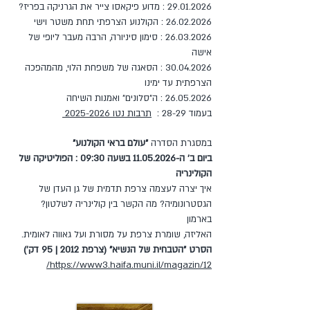
29.01.2026 : מדוע פיקאסו צייר את הגרניקה בפריז?
26.02.2026 : הקולנוע הצרפתי תחת משטר וישי
26.03.2026 : סימון סיניורה, הרבה מעבר ליופי של
אישה
30.04.2026 : הסאגה של משפחת הלוי, מהמהפכה
הצרפתית עד ימינו
26.05.2026 : ה"סלונים" ואמנות השיחה
בעמוד 28-29 :
תרבות נטו 2025-2026
במסגרת הסדרה
"עולם בראי הקולנוע"
ביום ב' ה-11.05.2026 בשעה 09:30 : הפוליטיקה של
הקולינריה
איך יצרה לעצמה צרפת תדמית של גן העדן של
הגסטרונומיה? מה הקשר בין קולינריה לשלטון?
בארמון
האליזה, שומרת צרפת על מסורת ועל גאווה לאומית.
הסרט "הטבחית של הנשיא" (צרפת 2012 | 95 דק')
https://www3.haifa.muni.il/magazin/12/