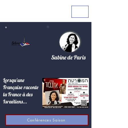
Sabine de Paris
Lorsqu'une
Française raconte
la France à des
Israéliens...
Conférences Saison