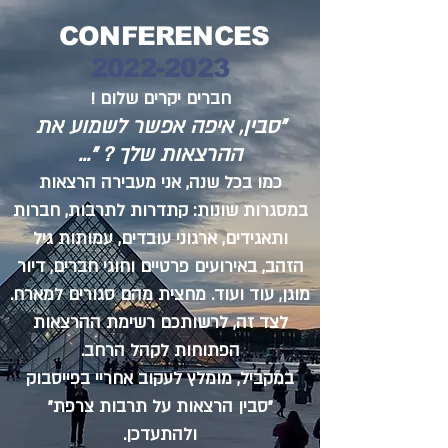
CONFERENCES
2022-2023
חברים יקרים שלום !
"סבין, איפה אפשר לשמוע את
ההרצאות שלך ? "...
כמו בכל שנה, אני מעבירה הרצאות
במסגרות שונות: קתדרות לתרבות, חברות
ותאגידים, ארגוני עובדים, עמותות גיל
הזהב, באירועים פרטיים וחוגי חברים, דיור
מוגן, עוד ועוד. מחצית מהם סגורים למארח.
לצד זה, לרשותכם רשימת ההרצאות
הפתוחות לקהל הרחב.
במקביל, מומלץ לעקוב אחריי בפייסבוק
"סבין הרצאות על תרבות צרפת"
ולהתעדכן.