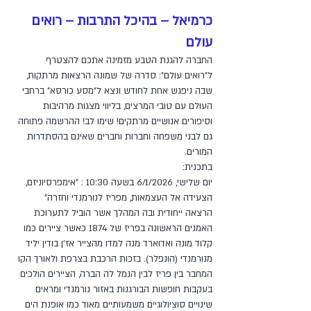
כרמיאל – בהיכל התרבות – רואים
עולם
החברה להגנת הטבע מזמינה אתכם להצטרף
ל"רואים עולם": סדרה של שמונה הרצאות מרתקות,
שבה ניפגש אחת לחודש ונצא ל"מסע כורסא" ברחבי
העולם עם טובי המרצים, בליווי מצגות מרהיבות
וסיפורים אנושיים מרתקים! שימו לב! ההרשמה פתוחה
גם לבני משפחה וחברות וחברים שאינם בהסתדרות
המורים.
בתכנית:
יום שלישי, 6/1/2026 בשעה 10:30 : "אימפרסיוניזם,
הצעידה אל העצמאות, מפריז לנורמנדי וחזרה"
הרצאה ייחודית ובה המהלך אשר הוביל לתערוכת
האמנים הראשונה בפריז של 1874 כאשר ציירים כמו
קלוד מונה ואדוארד מנה למדו מהצייר אז'ן בודין יליד
מנורמנדי (הונפלר). בזכות הרכבת בצרפת ולאורך הקו
המחבר בין פריז לבין הנמל לה הברה, הציירים הולכים
בעקבות חופשות הבורגנות באזור נורמנדי ומראים
שינויים סוציולוגיים משמעותיים מאוד כמו אופנת הים