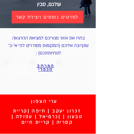
שלכם, סבין
לפרטים נוספים ויצירת קשר
בחרו את אזור מגוריכם למציאת ההרצאה
שקרובה אליכם (המקומות מסודרים לפי א'-ב'
לנוחיותתכם) :
ערי הצפון
אזור
המרחב
הכפרי
המרכז
ערי הצפון
זכרון יעקב | חיפה |קריית
טבעון | |כרמיאל | עפולה |
קסריה | קריית חיים