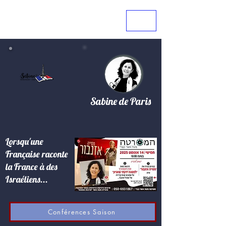
Sabine de Paris
Lorsqu'une
Française raconte
la France à des
Israéliens...
Conférences Saison