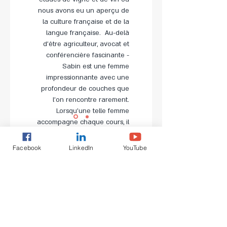
nous avons eu un aperçu de
la culture française et de la
langue française. Au-delà
d'être agriculteur, avocat et
conférencière fascinante -
Sabin est une femme
impressionnante avec une
profondeur de couches que
l'on rencontre rarement.
Lorsqu'une telle femme
accompagne chaque cours, il
est impossible de ne pas
tomber amoureux des
Facebook
LinkedIn
YouTube
subtilités de la langue et de
vouloir apprendre bien plus
que ce qui est nécessaire. Ses
paroles et son exemple m'ont
non seulement motivé, mais
ont également été une
véritable source d'inspiration.